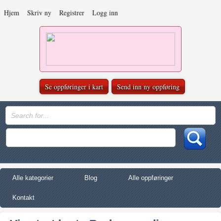
Hjem
Skriv ny
Registrer
Logg inn
Se oppføringer i kart
Send inn ny oppføring
Alle kategorier
Blog
Alle oppføringer
Kontakt