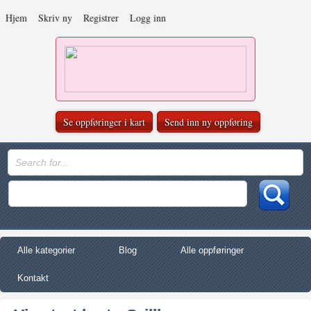
Hjem
Skriv ny
Registrer
Logg inn
Se oppføringer i kart
Send inn ny oppføring
Alle kategorier
Blog
Alle oppføringer
Kontakt