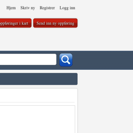
Hjem
Skriv ny
Registrer
Logg inn
ppføringer i kart
Send inn ny oppføring