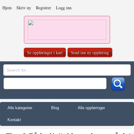
Hjem
Skriv ny
Registrer
Logg inn
Se oppføringer i kart
Send inn ny oppføring
Alle kategorier
Blog
Alle oppføringer
Kontakt