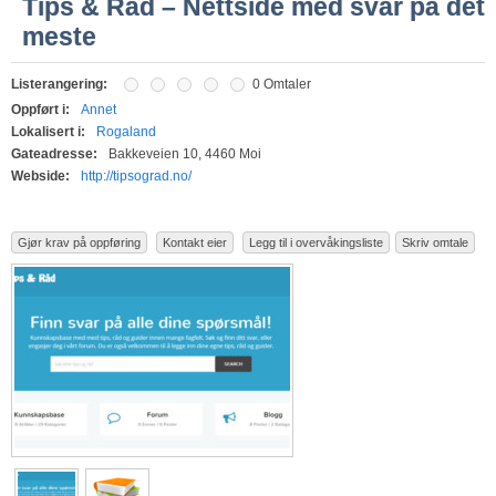
Tips & Råd – Nettside med svar på det
meste
Listerangering:
0 Omtaler
Oppført i:
Annet
Lokalisert i:
Rogaland
Gateadresse:
Bakkeveien 10, 4460 Moi
Webside:
http://tipsograd.no/
Gjør krav på oppføring
Kontakt eier
Legg til i overvåkingsliste
Skriv omtale