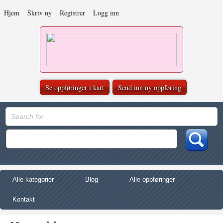
Hjem
Skriv ny
Registrer
Logg inn
Se oppføringer i kart
Send inn ny oppføring
Alle kategorier
Blog
Alle oppføringer
Kontakt