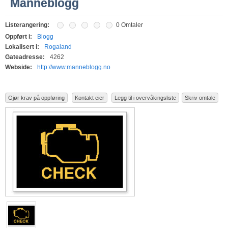
Manneblogg
Listerangering:
0 Omtaler
Oppført i:
Blogg
Lokalisert i:
Rogaland
Gateadresse:
4262
Webside:
http://www.manneblogg.no
Gjør krav på oppføring
Kontakt eier
Legg til i overvåkingsliste
Skriv omtale