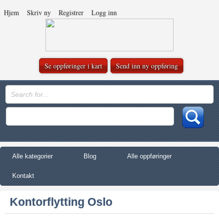
Hjem
Skriv ny
Registrer
Logg inn
Se oppføringer i kart
Send inn ny oppføring
Alle kategorier
Blog
Alle oppføringer
Kontakt
Kontorflytting Oslo