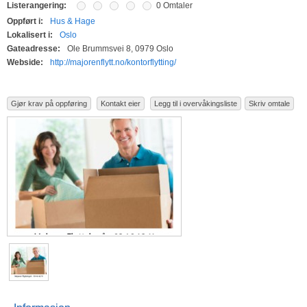
Listerangering:
0 Omtaler
Oppført i:
Hus & Hage
Lokalisert i:
Oslo
Gateadresse:
Ole Brummsvei 8, 0979 Oslo
Webside:
http://majorenflytt.no/kontorflytting/
Gjør krav på oppføring
Kontakt eier
Legg til i overvåkingsliste
Skriv omtale