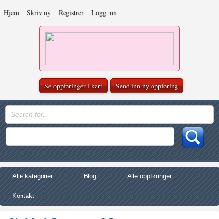
Hjem
Skriv ny
Registrer
Logg inn
Se oppføringer i kart
Send inn ny oppføring
Alle kategorier
Blog
Alle oppføringer
Kontakt