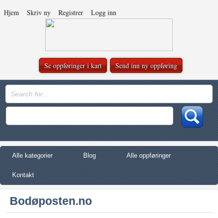
Hjem
Skriv ny
Registrer
Logg inn
Se oppføringer i kart
Send inn ny oppføring
Alle kategorier
Blog
Alle oppføringer
Kontakt
Bodøposten.no