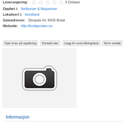
Listerangering:
0 Omtaler
Oppført i:
Nettaviser & Magasiner
Lokalisert i:
Nordland
Gateadresse:
Storgata 44, 8006 Bodø
Webside:
http://bodøposten.no
Gjør krav på oppføring
Kontakt eier
Legg til i overvåkingsliste
Skriv omtale
Informasjon