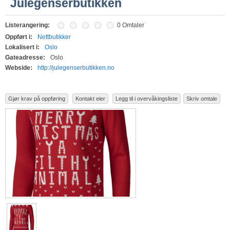
Julegenserbutikken
Listerangering:
0 Omtaler
Oppført i:
Nettbutikker
Lokalisert i:
Oslo
Gateadresse:
Oslo
Webside:
http://julegenserbutikken.no
Gjør krav på oppføring
Kontakt eier
Legg til i overvåkingsliste
Skriv omtale