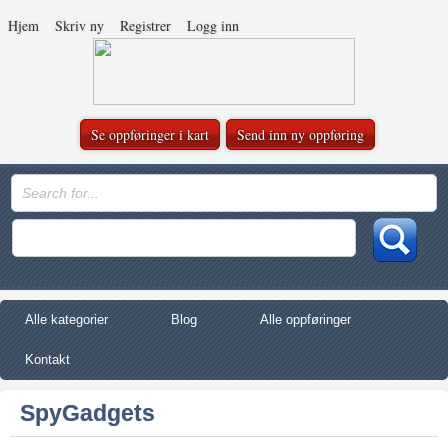
Hjem
Skriv ny
Registrer
Logg inn
Se oppføringer i kart
Send inn ny oppføring
Alle kategorier
Blog
Alle oppføringer
Kontakt
SpyGadgets