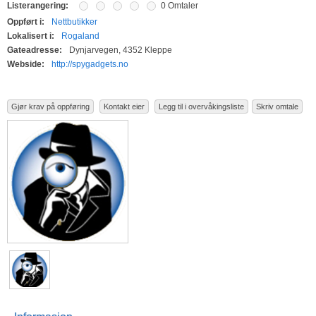
Listerangering:
0 Omtaler
Oppført i:
Nettbutikker
Lokalisert i:
Rogaland
Gateadresse:
Dynjarvegen, 4352 Kleppe
Webside:
http://spygadgets.no
Gjør krav på oppføring
Kontakt eier
Legg til i overvåkingsliste
Skriv omtale