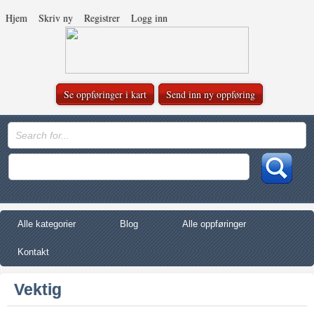
Hjem
Skriv ny
Registrer
Logg inn
Se oppføringer i kart
Send inn ny oppføring
Alle kategorier
Blog
Alle oppføringer
Kontakt
Vektig