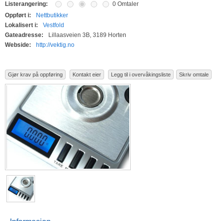
Listerangering:
0 Omtaler
Oppført i:
Nettbutikker
Lokalisert i:
Vestfold
Gateadresse:
Lillaasveien 3B, 3189 Horten
Webside:
http://vektig.no
Gjør krav på oppføring
Kontakt eier
Legg til i overvåkingsliste
Skriv omtale