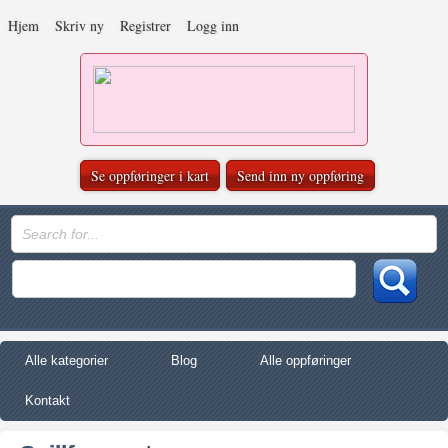
Hjem
Skriv ny
Registrer
Logg inn
Se oppføringer i kart
Send inn ny oppføring
Alle kategorier
Blog
Alle oppføringer
Kontakt