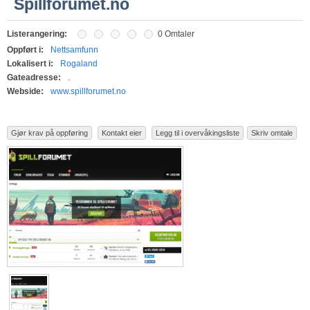
Spillforumet.no
Listerangering:
0 Omtaler
Oppført i:
Nettsamfunn
Lokalisert i:
Rogaland
Gateadresse:
.
Webside:
www.spillforumet.no
Gjør krav på oppføring
Kontakt eier
Legg til i overvåkingsliste
Skriv omtale