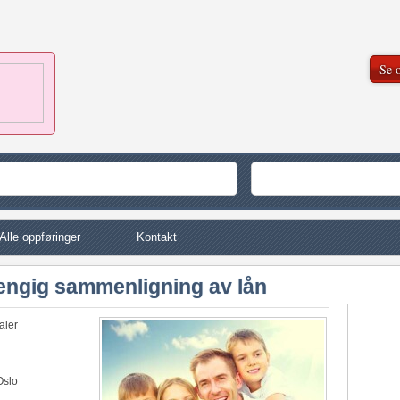
Se o
Alle oppføringer
Kontakt
ngig sammenligning av lån
aler
Oslo