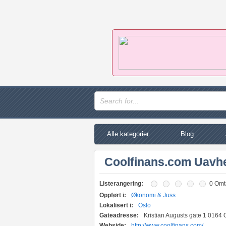
Alle kategorier
Blog
Coolfinans.com Uavhe
Listerangering:
0 Omt
Oppført i:
Økonomi & Juss
Lokalisert i:
Oslo
Gateadresse:
Kristian Augusts gate 1 0164 
Webside:
http://www.coolfinans.com/