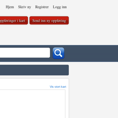
Hjem
Skriv ny
Registrer
Logg inn
ppføringer i kart
Send inn ny oppføring
Vis stort kart