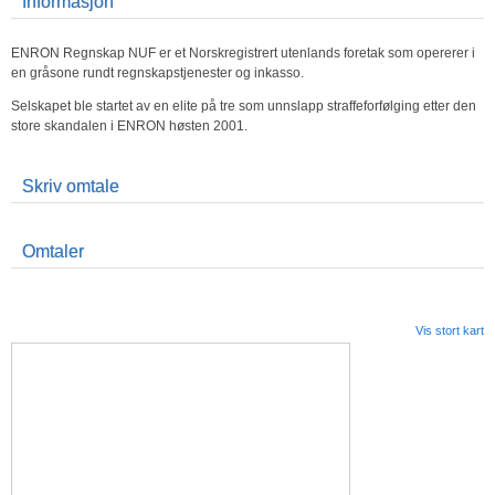
Informasjon
ENRON Regnskap NUF er et Norskregistrert utenlands foretak som opererer i
en gråsone rundt regnskapstjenester og inkasso.
Selskapet ble startet av en elite på tre som unnslapp straffeforfølging etter den
store skandalen i ENRON høsten 2001.
Skriv omtale
Omtaler
Vis stort kart