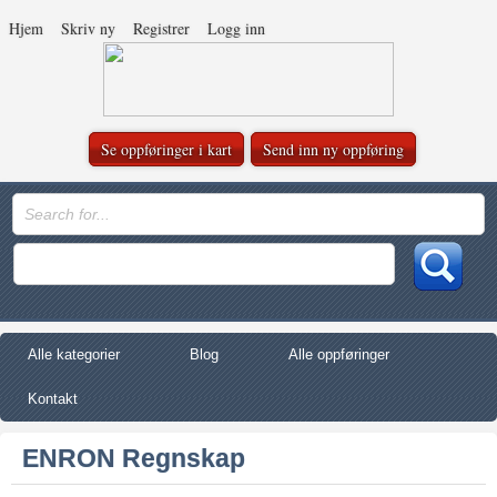
Hjem
Skriv ny
Registrer
Logg inn
Se oppføringer i kart
Send inn ny oppføring
Alle kategorier
Blog
Alle oppføringer
Kontakt
ENRON Regnskap