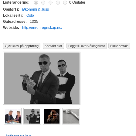
Listerangering:
0 Omtaler
Oppført i:
Økonomi & Juss
Lokalisert i:
Oslo
Gateadresse:
1335
Webside:
http://enronregnskap.no/
Gjør krav på oppføring
Kontakt eier
Legg til i overvåkingsliste
Skriv omtale