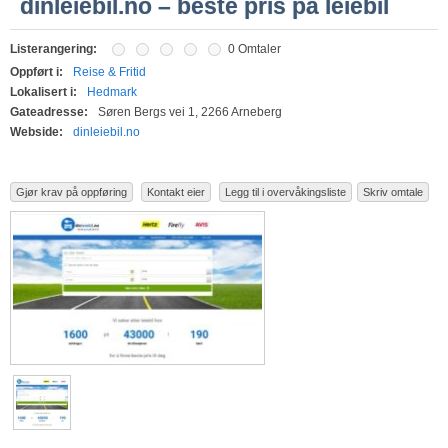
dinleiebil.no – beste pris på leiebil
Listerangering:
0 Omtaler
Oppført i:
Reise & Fritid
Lokalisert i:
Hedmark
Gateadresse:
Søren Bergs vei 1, 2266 Arneberg
Webside:
dinleiebil.no
Gjør krav på oppføring
Kontakt eier
Legg til i overvåkingsliste
Skriv omtale