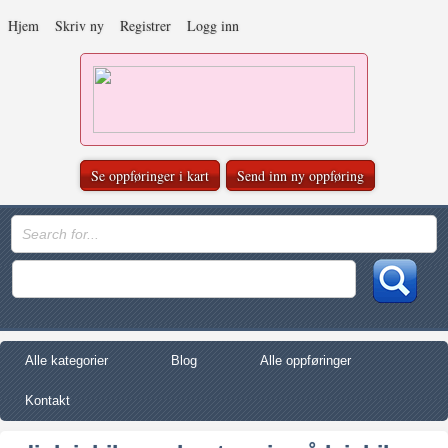
Hjem
Skriv ny
Registrer
Logg inn
Se oppføringer i kart
Send inn ny oppføring
Alle kategorier
Blog
Alle oppføringer
Kontakt