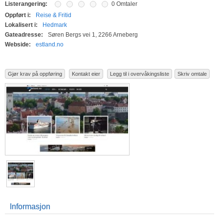
Listerangering:
0 Omtaler
Oppført i:
Reise & Fritid
Lokalisert i:
Hedmark
Gateadresse:
Søren Bergs vei 1, 2266 Arneberg
Webside:
estland.no
Gjør krav på oppføring
Kontakt eier
Legg til i overvåkingsliste
Skriv omtale
Informasjon