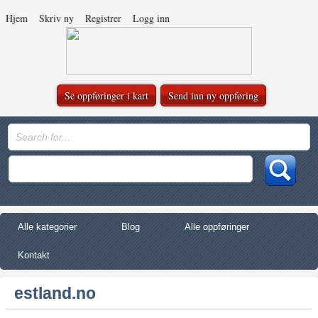
Hjem
Skriv ny
Registrer
Logg inn
Se oppføringer i kart
Send inn ny oppføring
Alle kategorier
Blog
Alle oppføringer
Kontakt
estland.no