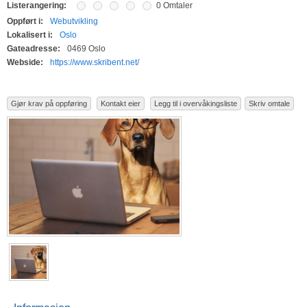
Listerangering:
0 Omtaler
Oppført i:
Webutvikling
Lokalisert i:
Oslo
Gateadresse:
0469 Oslo
Webside:
https://www.skribent.net/
Gjør krav på oppføring
Kontakt eier
Legg til i overvåkingsliste
Skriv omtale