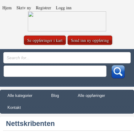
Hjem
Skriv ny
Registrer
Logg inn
Se oppføringer i kart
Send inn ny oppføring
Alle kategorier
Blog
Alle oppføringer
Kontakt
Nettskribenten