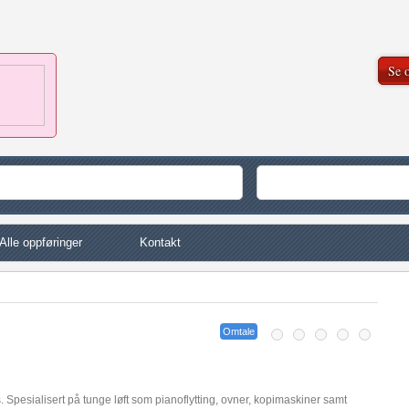
Se o
Alle oppføringer
Kontakt
Omtale
. Spesialisert på tunge løft som pianoflytting, ovner, kopimaskiner samt