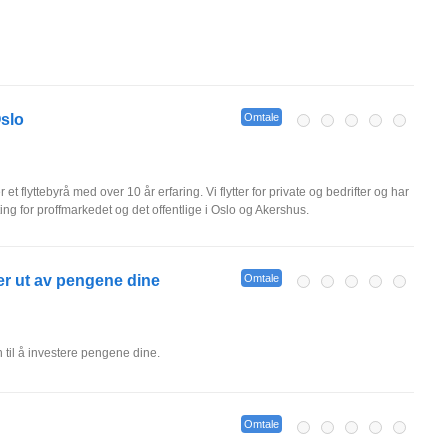
Oslo
Omtale
et flyttebyrå med over 10 år erfaring. Vi flytter for private og bedrifter og har
ting for proffmarkedet og det offentlige i Oslo og Akershus.
r ut av pengene dine
Omtale
 til å investere pengene dine.
Omtale