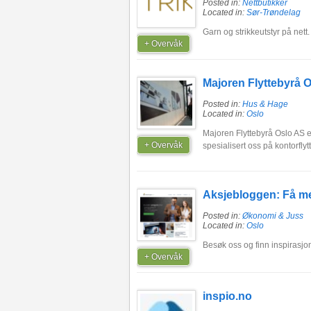
Posted in:
Nettbutikker
Located in:
Sør-Trøndelag
Garn og strikkeutstyr på nett.
+ Overvåk
Majoren Flyttebyrå 
Posted in:
Hus & Hage
Located in:
Oslo
Majoren Flyttebyrå Oslo AS er 
+ Overvåk
spesialisert oss på kontorflyt
Aksjebloggen: Få me
Posted in:
Økonomi & Juss
Located in:
Oslo
Besøk oss og finn inspirasjon
+ Overvåk
inspio.no