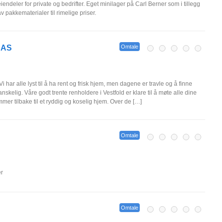
iendeler for private og bedrifter. Eget minilager på Carl Berner som i tillegg
v pakkematerialer til rimelige priser.
 AS
Omtale
 har alle lyst til å ha rent og frisk hjem, men dagene er travle og å finne
vanskelig. Våre godt trente renholdere i Vestfold er klare til å møte alle dine
mer tilbake til et ryddig og koselig hjem. Over de […]
Omtale
er
Omtale