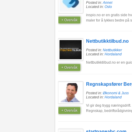
Posted in:
Annet
Located in:
Oslo
inspio.no er en gratis side h
+ Overvåk
maler for å lykkes bedre på 
Nettbutikktilbud.no
Posted in:
Nettbutikker
Located in:
Hordaland
Nettbutikktilbud.no er en gui
+ Overvåk
Regnskapsfører Be
Posted in:
Økonomi & Juss
Located in:
Hordaland
Vi gir deg trygg næringsdrif
+ Overvåk
Regnskap, bedriftsrådgivning
startpageabc.com