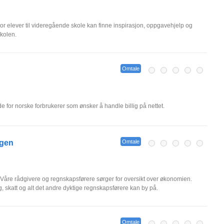
vor elever til videregående skole kan finne inspirasjon, oppgavehjelp og
skolen.
Omtale
de for norske forbrukerer som ønsker å handle billig på nettet.
rgen
Omtale
t. Våre rådgivere og regnskapsførere sørger for oversikt over økonomien.
, skatt og alt det andre dyktige regnskapsførere kan by på.
Omtale