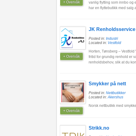
+ Overvåk
vanlig flytting som innbo og e
har en flyttebutikk med salg a
JK Renholdsservice
Posted in:
Industri
Located in:
Vestfold
Horten, Tønsberg – Vestfold Vi
+ Overvåk
fritid for grundig renhold er 
renholdsbehov, slik at du kom
Smykker på nett
Posted in:
Nettbutikker
Located in:
Akershus
Norsk nettbutikk med smykk
+ Overvåk
Strikk.no