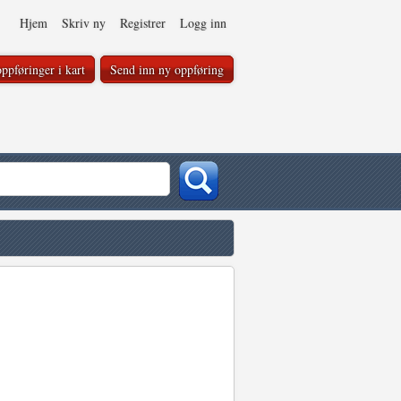
Hjem
Skriv ny
Registrer
Logg inn
ppføringer i kart
Send inn ny oppføring