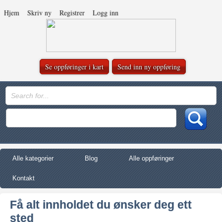
Hjem
Skriv ny
Registrer
Logg inn
Se oppføringer i kart
Send inn ny oppføring
Alle kategorier
Blog
Alle oppføringer
Kontakt
Få alt innholdet du ønsker deg ett
sted