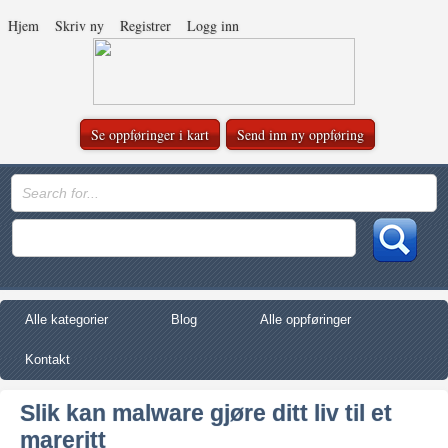
Hjem
Skriv ny
Registrer
Logg inn
Se oppføringer i kart
Send inn ny oppføring
Alle kategorier
Blog
Alle oppføringer
Kontakt
Slik kan malware gjøre ditt liv til et
mareritt