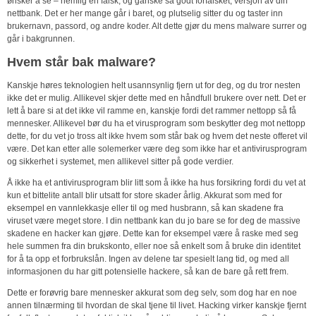
ønsker å se – nemlig en falsk, og ganske så godt forfalsket, versjon av din
nettbank. Det er her mange går i baret, og plutselig sitter du og taster inn
brukernavn, passord, og andre koder. Alt dette gjør du mens malware surrer og
går i bakgrunnen.
Hvem står bak malware?
Kanskje høres teknologien helt usannsynlig fjern ut for deg, og du tror nesten
ikke det er mulig. Allikevel skjer dette med en håndfull brukere over nett. Det er
lett å bare si at det ikke vil ramme en, kanskje fordi det rammer nettopp så få
mennesker. Allikevel bør du ha et virusprogram som beskytter deg mot nettopp
dette, for du vet jo tross alt ikke hvem som står bak og hvem det neste offeret vil
være. Det kan etter alle solemerker være deg som ikke har et antivirusprogram
og sikkerhet i systemet, men allikevel sitter på gode verdier.
Å ikke ha et antivirusprogram blir litt som å ikke ha hus forsikring fordi du vet at
kun et bittelite antall blir utsatt for store skader årlig. Akkurat som med for
eksempel en vannlekkasje eller til og med husbrann, så kan skadene fra
viruset være meget store. I din nettbank kan du jo bare se for deg de massive
skadene en hacker kan gjøre. Dette kan for eksempel være å raske med seg
hele summen fra din brukskonto, eller noe så enkelt som å bruke din identitet
for å ta opp et forbrukslån. Ingen av delene tar spesielt lang tid, og med all
informasjonen du har gitt potensielle hackere, så kan de bare gå rett frem.
Dette er forøvrig bare mennesker akkurat som deg selv, som dog har en noe
annen tilnærming til hvordan de skal tjene til livet. Hacking virker kanskje fjernt