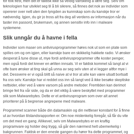
for folk flest, men det er faktisk ikke så veldig vanskelig å lære seg. Selv om
teknologien har utviklet seg til å bli sikrere, så finnes det nok av individer som
opererer over nett uten den tyngden av kunnskap som du kanskje tror er
nødvendig. Igjen, du gir jo tross alt fra deg all verdens av informasjon når du
taster inn passord, brukernavn, og annen sensitiv info inn i malware
systemene.
Slik unngår du å havne i fella
Individer som maser om antivirusprogrammer høres nok ut som en plate som
spilles om og om igjen, eller kanskje bare en skikkelig hakkete radio. Vi ønsker
desperat å tune disse ut, mye fordi antivirusprogrammer ofte koster penger,
men også fordi det krever en ørliten innsats. Vi er faktisk kommet så langt at vi
ofte bare ønsker at ting skal gå unna av seg selv uten at vi legger altfor mye i
det. Dessverre er vi også blitt så naive at vi tror at alle kan være utsatt bortsatt
fra oss selv. Kanskje har vi reddet oss inn så langt ved å ikke besøke skeptiske
nettsider, eller ved å være varsom på andre metoder. Fremtiden kan derimot
bringe feil fra vår side, og da er det viktig å være beskyttet med programmer
slik som Malwarebytes. Dette er et antivirusprogram som over alt annet
prioriterer på å begrense angrepene med malware.
Programmet scanner både din datamaskin og din nettleser konstant for å finne
ut av hvordan tilstandsrapporten er. Om noe mistenkelig foregår, så får du vite
om det med en gang. Allikevel, selv om Malwarebytes er en kraftig
programvare og holder deg trygg, så går den nærmest helt ubemerkelig i
bakgrunnen. Faktisk er den eneste gangen du hører fra dette programmet, og