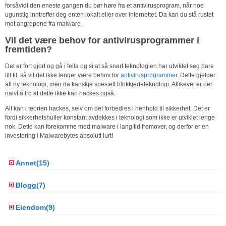
forsåvidt den eneste gangen du bør høre fra et antivirusprogram, når noe
ugunstig inntreffer deg enten lokalt eller over internettet. Da kan du stå rustet
mot angrepene fra malware.
Vil det være behov for antivirusprogrammer i
fremtiden?
Det er fort gjort og gå i fella og si at så snart teknologien har utviklet seg bare
litt til, så vil det ikke lenger være behov for
antivirusprogrammer
. Dette gjelder
all ny teknologi, men da kanskje spesielt blokkjedeteknologi. Allikevel er det
naivt å tro at dette ikke kan hackes også.
Alt kan i teorien hackes, selv om det forbedres i henhold til sikkerhet. Det er
fordi sikkerhetshuller konstant avdekkes i teknologi som ikke er utviklet lenge
nok. Dette kan forekomme med malware i lang tid fremover, og derfor er en
investering i Malwarebytes absolutt lurt!
Annet(15)
Blogg(7)
Eiendom(9)