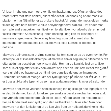
Vi leser i nyhetene nærmest ukentlig om hackerangrep. Oftest er disse dog
”bare” rettet mot store banker, ellers står det at Facebook og andre massive
plattformer har fått millioner av brukere hacket. Vi legger derimot sjelden merke
til det, og ofte bare børstet vi slike bekymringer over skuldra. Det er derimot
som alle andre aspekter her i livet – en forstår ikke hvor alvorlig det er før det
faktisk inntreffer. Spesielt farlig innen hacking i dag kan for eksempel et
malware angrep være. Dette er ny teknologi som bidrar med skumle
intensjoner for din datamaskin, ditt nettverk, eller kanskje til og med din
nettside.
Malware defineres som et virus som kan ta form som en av de ovennevnte. For
eksempel er et klassisk eksempel at malware sniker seg inn på ditt nettverk rett
etter at du har besøkt en noe tvilsom side. Her har du kanskje lest en artikkel
som dukket opp etter en link som dukket opp etter en link, osv. Det er fort gjort å
være uheldig og havne på de litt mindre gunstige delene av internettet.
Problemet er bare at mange ikke ser tydelige tegn på når de har fått virus. Det
er tross alt ikke alle typer virus som gjør at datamaskinen krasjer på sekunder.
Malware er et av de virusene som sniker seg inn og ikke gir noe tegn på at det
er der. Så dermed kan du for eksempel ønske å besøke nettbanken etter at du
har vært på den noe mindre pålitelige siden. Når du taster inn nettadressen
her, så får du mest sannsynlig opp den nettbanken du leter etter. Men noen
malware har den funksjonen at de kan vise frem en nettbank du virkelig ikke