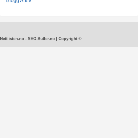
Blogg Arkiv
Nettlisten.no - SEO-Butler.no | Copyright ©