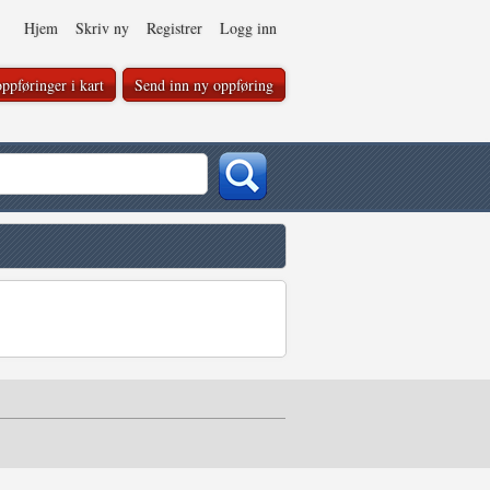
Hjem
Skriv ny
Registrer
Logg inn
ppføringer i kart
Send inn ny oppføring