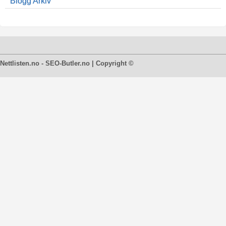
Blogg Arkiv
Nettlisten.no - SEO-Butler.no | Copyright ©