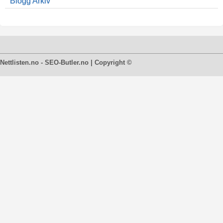
Blogg Arkiv
Nettlisten.no - SEO-Butler.no | Copyright ©