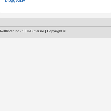
Blogg Arkiv
Nettlisten.no - SEO-Butler.no | Copyright ©