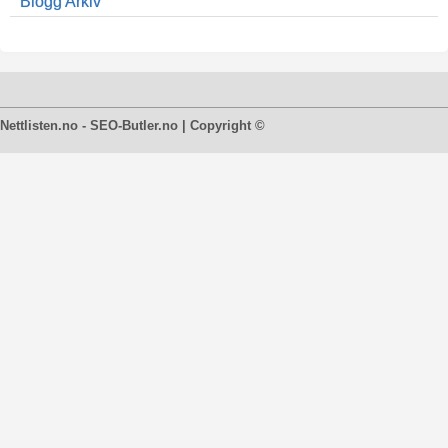
Blogg Arkiv
Nettlisten.no - SEO-Butler.no | Copyright ©