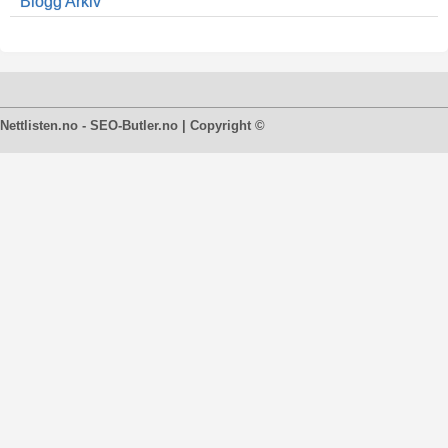
Blogg Arkiv
Nettlisten.no - SEO-Butler.no | Copyright ©