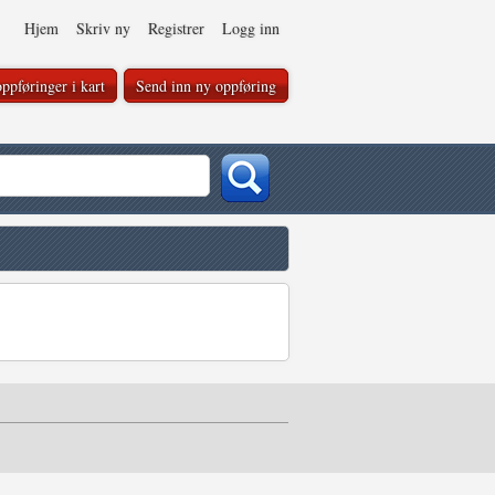
Hjem
Skriv ny
Registrer
Logg inn
ppføringer i kart
Send inn ny oppføring