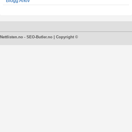
Blogg Arkiv
Nettlisten.no - SEO-Butler.no | Copyright ©