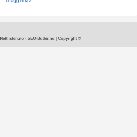
Blogg Arkiv
Nettlisten.no - SEO-Butler.no | Copyright ©