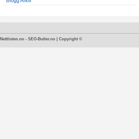
Blogg Arkiv
Nettlisten.no - SEO-Butler.no | Copyright ©