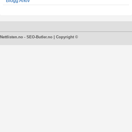
Blogg Arkiv
Nettlisten.no - SEO-Butler.no | Copyright ©