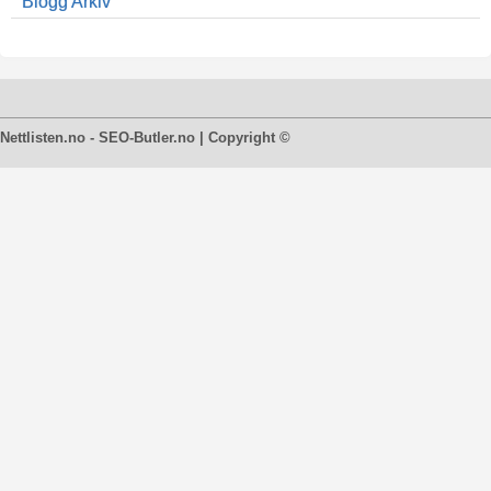
Blogg Arkiv
Nettlisten.no - SEO-Butler.no | Copyright ©