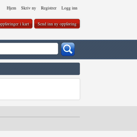
Hjem
Skriv ny
Registrer
Logg inn
ppføringer i kart
Send inn ny oppføring