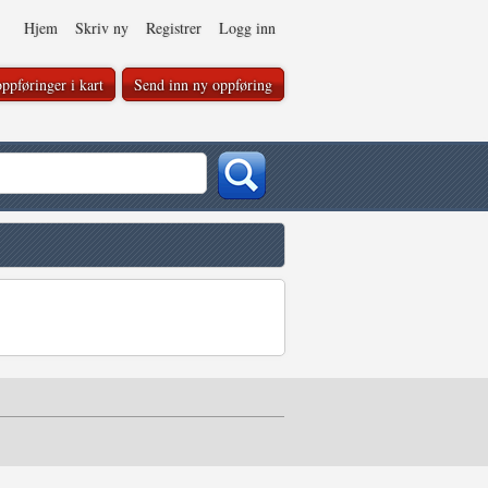
Hjem
Skriv ny
Registrer
Logg inn
ppføringer i kart
Send inn ny oppføring