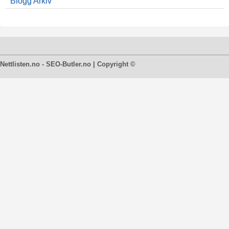
Blogg Arkiv
Nettlisten.no - SEO-Butler.no | Copyright ©