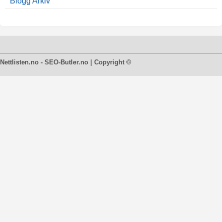
Blogg Arkiv
Nettlisten.no - SEO-Butler.no | Copyright ©