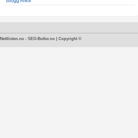
Blogg Arkiv
Nettlisten.no - SEO-Butler.no | Copyright ©