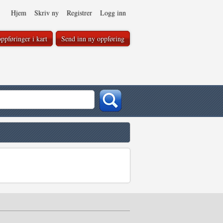
Hjem
Skriv ny
Registrer
Logg inn
ppføringer i kart
Send inn ny oppføring