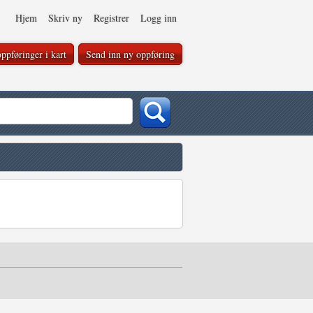
Hjem
Skriv ny
Registrer
Logg inn
ppføringer i kart
Send inn ny oppføring