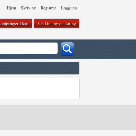
Hjem
Skriv ny
Registrer
Logg inn
ppføringer i kart
Send inn ny oppføring