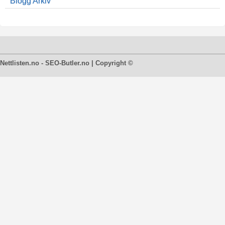
Blogg Arkiv
Nettlisten.no - SEO-Butler.no | Copyright ©