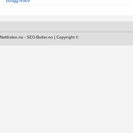
Blogg Arkiv
Nettlisten.no - SEO-Butler.no | Copyright ©