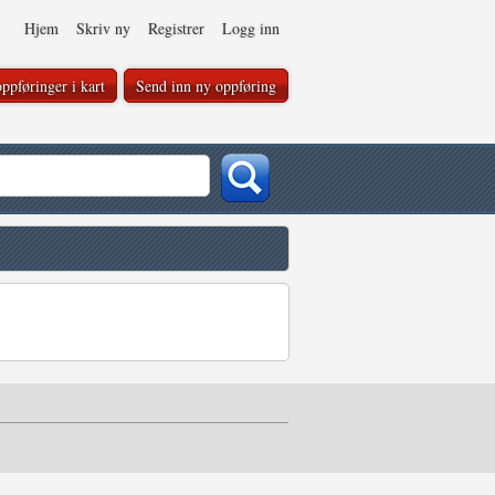
Hjem
Skriv ny
Registrer
Logg inn
ppføringer i kart
Send inn ny oppføring