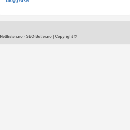
Blogg Arkiv
Nettlisten.no - SEO-Butler.no | Copyright ©