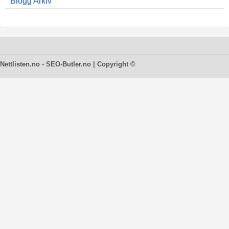
Blogg Arkiv
Nettlisten.no - SEO-Butler.no | Copyright ©