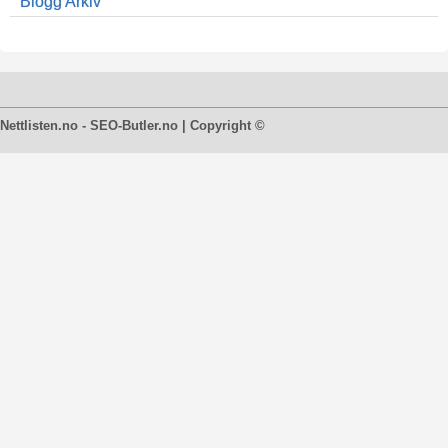
Blogg Arkiv
Nettlisten.no - SEO-Butler.no | Copyright ©