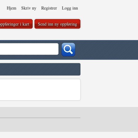
Hjem
Skriv ny
Registrer
Logg inn
ppføringer i kart
Send inn ny oppføring