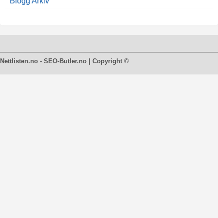
Blogg Arkiv
Nettlisten.no - SEO-Butler.no | Copyright ©