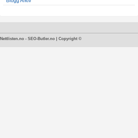
Blogg Arkiv
Nettlisten.no - SEO-Butler.no | Copyright ©